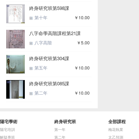
終身研究班第598課
第十年
￥10.00
八字命學高階課程第21課
八字高階
￥5.00
終身研究班第304課
第五年
￥10.00
終身研究班第085課
第二年
￥10.00
陽宅學術
終身研究班
全部課程
陽宅培訓
第一年
梅花執業
解疑專班
第二年
太乙預測