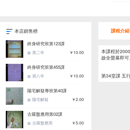
課程介紹
本店銷售榜
終身研究班第123課
本課程於20
第二年
￥10.00
啟全螢幕即可
終身研究班第455課
第34堂課 
第八年
￥10.00
陽宅解疑專班第40課
陽宅解疑
￥2.00
古羅盤應用第02課
古羅盤應用
￥5.00