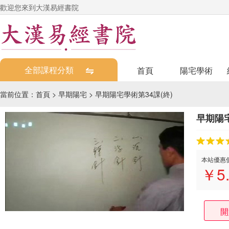
歡迎您來到大漢易經書院
全部課程分類
首頁
陽宅學術
當前位置：
首頁
>
早期陽宅
>
早期陽宅學術第34課(終)
早期陽宅
本站優惠
￥
5
開