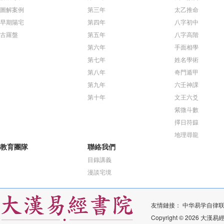
圖解案例
第三年
太乙推命
早期陽宅
第四年
八字初中
古羅盤
第五年
八字高階
第六年
手面相學
第七年
姓名學術
第八年
奇門遁甲
第九年
六壬神課
第十年
文王六爻
紫微斗數
擇日符籙
地理尋龍
教育團隊
聯絡我們
目錄講義
漫談宅境
友情鏈接：
中华易学自律
Copyright © 2026 大