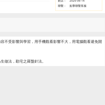
創店：
2025-06-14
聯繫：
點擊聯繫客服
但聲音內容不受影響與學習，用手機觀看影響不大，用電腦觀看避免開
為生做法，勘宅之羅盤針法。