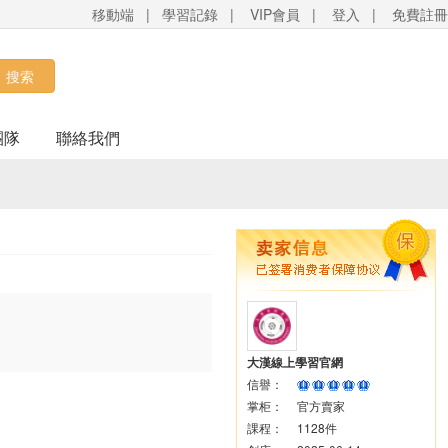
移動端
|
學習記錄
|
VIP會員
|
登入
|
免費註冊
搜索
團隊
聯絡我們
大漢線上學習官網
信譽：
掌柜：
官方賣家
課程：
1128件