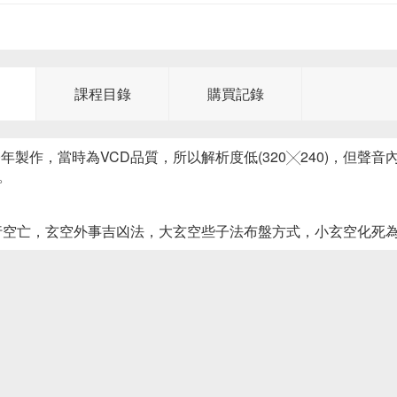
課程目錄
購買記錄
00年製作，當時為VCD品質，所以解析度低(320╳240)，
。
五行空亡，玄空外事吉凶法，大玄空些子法布盤方式，小玄空化死