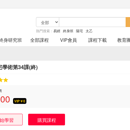
熱門搜索：
易經
終身班
陽宅
太乙
終身研究班
全部課程
VIP會員
課程下載
教育
學術第34課(終)
價
.00
VIP￥
0
始學習
購買課程