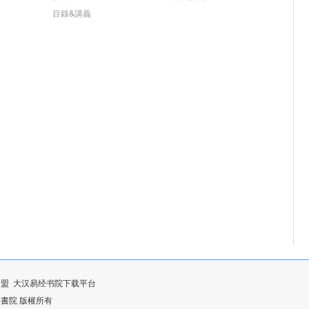
目錄&講義
联盟
大汉易经书院下载平台
漢易經書院 版權所有