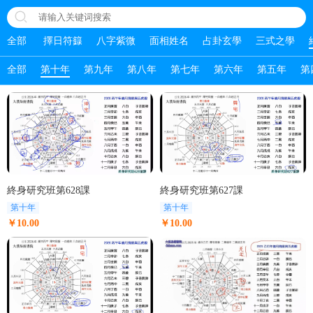
全部
擇日符籙
八字紫微
面相姓名
占卦玄學
三式之學
全部
第十年
第九年
第八年
第七年
第六年
第五年
第
終身研究班第628課
終身研究班第627課
第十年
第十年
￥10.00
￥10.00