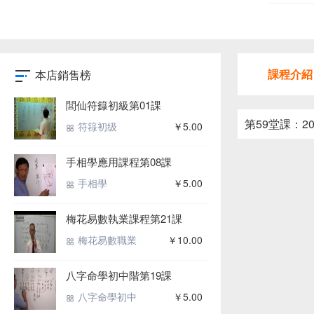
課程介紹
本店銷售榜
閭仙符籙初級第01課
第59堂課：
符簶初级
￥5.00
手相學應用課程第08課
手相學
￥5.00
梅花易數執業課程第21課
梅花易數職業
￥10.00
八字命學初中階第19課
八字命學初中
￥5.00