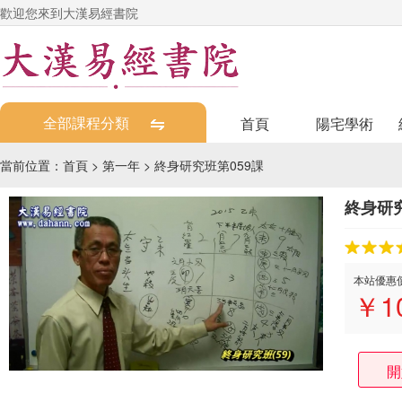
歡迎您來到大漢易經書院
全部課程分類
首頁
陽宅學術
當前位置：
首頁
>
第一年
>
終身研究班第059課
終身研究
本站優惠
￥
1
開