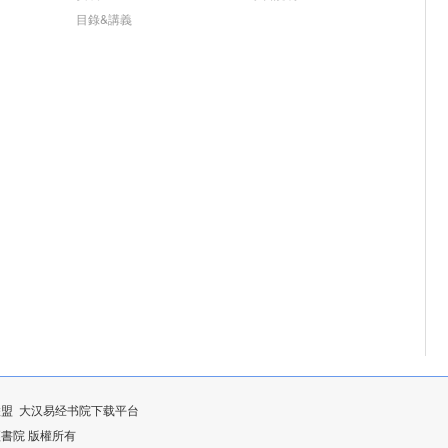
目錄&講義
联盟
大汉易经书院下载平台
漢易經書院 版權所有