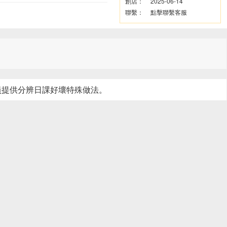
創店：
2025-06-14
聯繫：
點擊聯繫客服
員提供分辨日課好壞特殊做法。