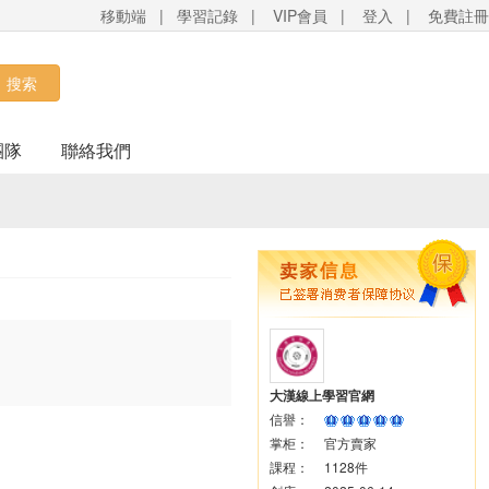
移動端
|
學習記錄
|
VIP會員
|
登入
|
免費註冊
搜索
團隊
聯絡我們
大漢線上學習官網
信譽：
掌柜：
官方賣家
課程：
1128件