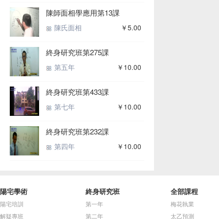
陳師面相學應用第13課
陳氏面相
￥5.00
終身研究班第275課
第五年
￥10.00
終身研究班第433課
第七年
￥10.00
終身研究班第232課
第四年
￥10.00
陽宅學術
終身研究班
全部課程
陽宅培訓
第一年
梅花執業
解疑專班
第二年
太乙預測