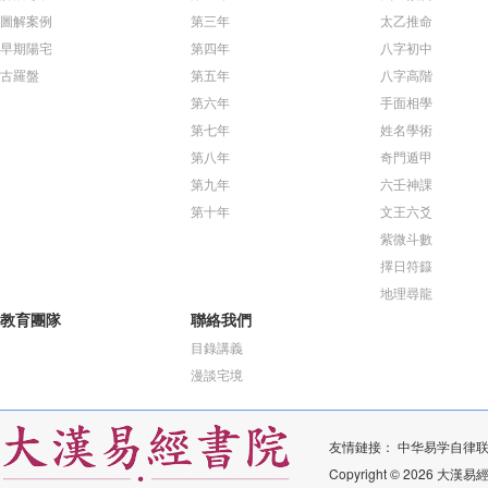
圖解案例
第三年
太乙推命
早期陽宅
第四年
八字初中
古羅盤
第五年
八字高階
第六年
手面相學
第七年
姓名學術
第八年
奇門遁甲
第九年
六壬神課
第十年
文王六爻
紫微斗數
擇日符籙
地理尋龍
教育團隊
聯絡我們
目錄講義
漫談宅境
友情鏈接：
中华易学自律
Copyright © 2026 大