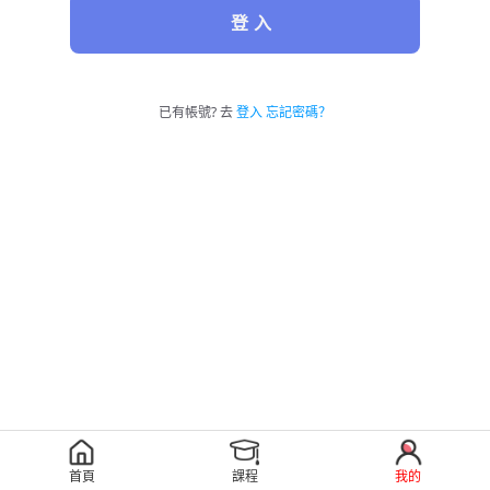
登 入
已有帳號? 去
登入
忘記密碼？
首頁
課程
我的