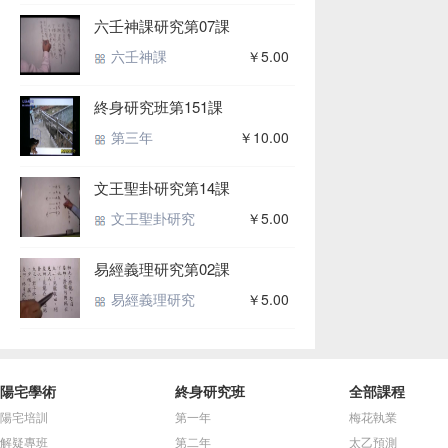
六壬神課研究第07課
六壬神課
￥5.00
終身研究班第151課
第三年
￥10.00
文王聖卦研究第14課
文王聖卦研究
￥5.00
易經義理研究第02課
易經義理研究
￥5.00
陽宅學術
終身研究班
全部課程
陽宅培訓
第一年
梅花執業
解疑專班
第二年
太乙預測