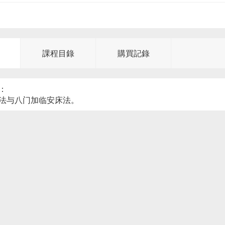
課程目錄
購買記錄
：
法与八门加临安床法。