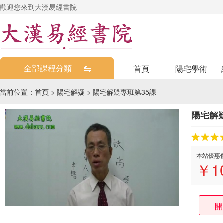
歡迎您來到大漢易經書院
全部課程分類
首頁
陽宅學術
當前位置：
首頁
>
陽宅解疑
>
陽宅解疑專班第35課
陽宅解
本站優惠
￥
1
開