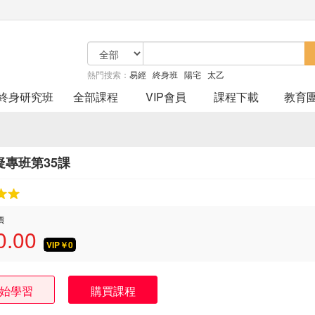
熱門搜索：
易經
終身班
陽宅
太乙
終身研究班
全部課程
VIP會員
課程下載
教育
疑專班第35課
價
0.00
VIP￥
0
始學習
購買課程