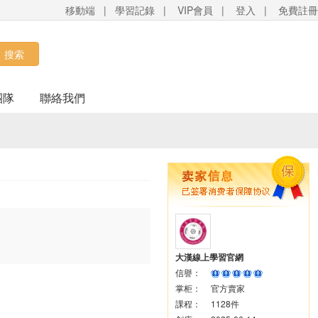
移動端
|
學習記錄
|
VIP會員
|
登入
|
免費註冊
搜索
團隊
聯絡我們
大漢線上學習官網
信譽：
掌柜：
官方賣家
課程：
1128件