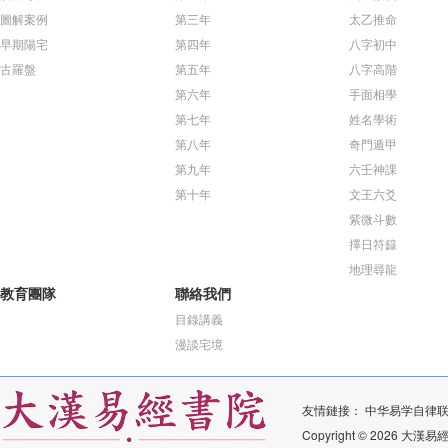
圖解案例
第三年
太乙推命
早期陽宅
第四年
八字初中
古羅盤
第五年
八字高階
第六年
手面相學
第七年
姓名學術
第八年
奇門遁甲
第九年
六壬神課
第十年
文王六爻
紫微斗數
擇日符籙
地理尋龍
教育團隊
聯絡我們
目錄講義
漫談宅境
友情鏈接：
中华易学自律
Copyright © 2026 大