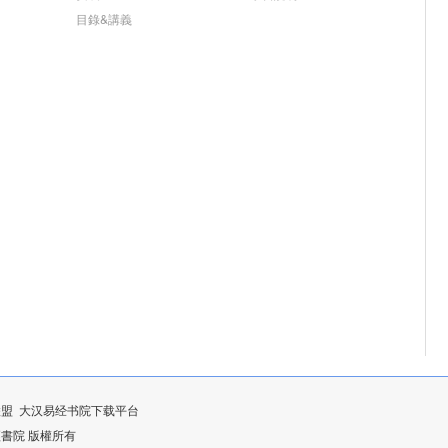
目錄&講義
联盟
大汉易经书院下载平台
漢易經書院 版權所有