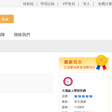
移動端
|
學習記錄
|
VIP會員
|
登入
|
免費註冊
搜索
團隊
聯絡我們
大漢線上學習官網
信譽：
掌柜：
官方賣家
課程：
1128件