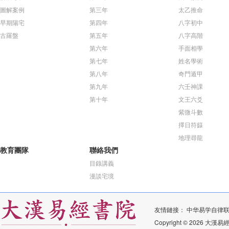
圖解案例
第三年
太乙推命
早期陽宅
第四年
八字初中
古羅盤
第五年
八字高階
第六年
手面相學
第七年
姓名學術
第八年
奇門遁甲
第九年
六壬神課
第十年
文王六爻
紫微斗數
擇日符籙
地理尋龍
教育團隊
聯絡我們
目錄講義
漫談宅境
友情鏈接：
中华易学自律
Copyright © 2026 大