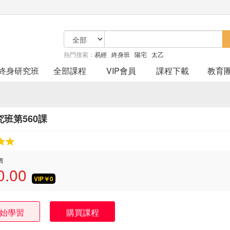
熱門搜索：
易經
終身班
陽宅
太乙
終身研究班
全部課程
VIP會員
課程下載
教育
班第560課
價
0.00
VIP￥
0
始學習
購買課程