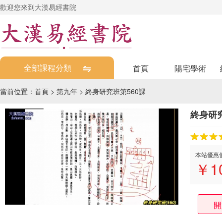
歡迎您來到大漢易經書院
全部課程分類
首頁
陽宅學術
當前位置：
首頁
>
第九年
>
終身研究班第560課
終身研究
本站優惠
￥
1
開