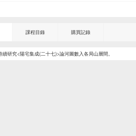
課程目錄
購買記錄
：持續研究<陽宅集成(二十七)>論河圖數入各局山層間。