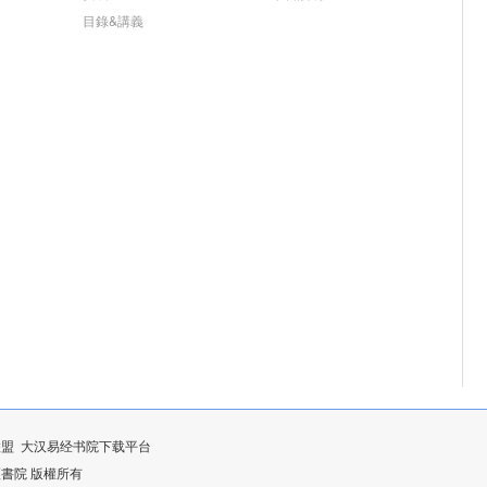
目錄&講義
联盟
大汉易经书院下载平台
漢易經書院 版權所有