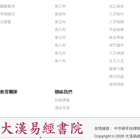
圖解案例
第三年
太乙推命
早期陽宅
第四年
八字初中
古羅盤
第五年
八字高階
第六年
手面相學
第七年
姓名學術
第八年
奇門遁甲
第九年
六壬神課
第十年
文王六爻
紫微斗數
擇日符籙
地理尋龍
教育團隊
聯絡我們
目錄講義
漫談宅境
友情鏈接：
中华易学自律
Copyright © 2026 大