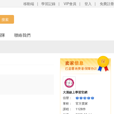
移動端
|
學習記錄
|
VIP會員
|
登入
|
免費註冊
搜索
團隊
聯絡我們
大漢線上學習官網
信譽：
掌柜：
官方賣家
課程：
1128件