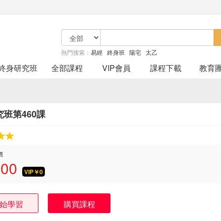
熱門搜索：
易經
終身班
陽宅
太乙
終身研究班
全部課程
VIP會員
課程下載
教育
班第460課
價
.00
VIP￥
0
始學習
購買課程