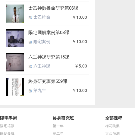
太乙神數推命研究第06課
太乙推命
￥10.00
陽宅圖解案例第08課
陽宅案例
￥10.00
六壬神課研究第15課
六壬神課
￥5.00
終身研究班第559課
第九年
￥10.00
陽宅學術
終身研究班
全部課程
陽宅培訓
第一年
梅花執業
解疑專班
第二年
太乙預測