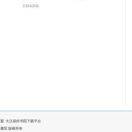
目錄&講義
联盟
大汉易经书院下载平台
漢易經書院 版權所有