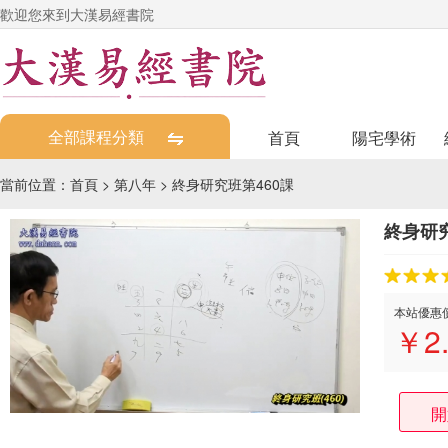
歡迎您來到大漢易經書院
全部課程分類
首頁
陽宅學術
當前位置：
首頁
>
第八年
>
終身研究班第460課
終身研究
本站優惠
￥
2
開