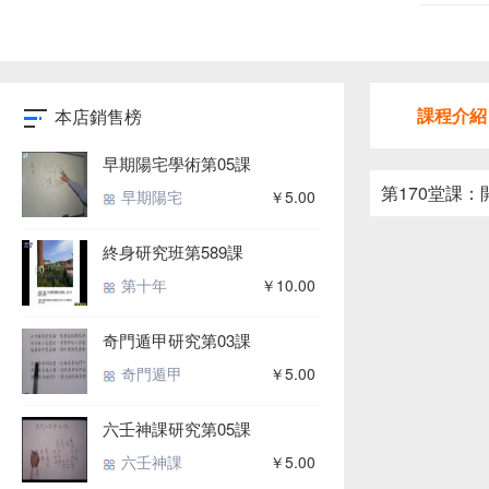
課程介紹
本店銷售榜
早期陽宅學術第05課
第170堂課
早期陽宅
￥5.00
終身研究班第589課
第十年
￥10.00
奇門遁甲研究第03課
奇門遁甲
￥5.00
六壬神課研究第05課
六壬神課
￥5.00