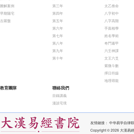
圖解案例
第三年
太乙推命
早期陽宅
第四年
八字初中
古羅盤
第五年
八字高階
第六年
手面相學
第七年
姓名學術
第八年
奇門遁甲
第九年
六壬神課
第十年
文王六爻
紫微斗數
擇日符籙
地理尋龍
教育團隊
聯絡我們
目錄講義
漫談宅境
友情鏈接：
中华易学自律
Copyright © 2026 大