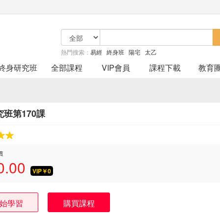
熱門搜索：
易經
終身班
陽宅
太乙
終身研究班
全部課程
VIP會員
課程下載
教育
班第170課
價
0.00
VIP￥
0
始學習
購買課程