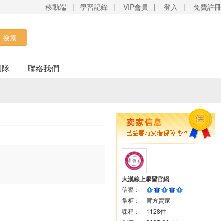
移動端
|
學習記錄
|
VIP會員
|
登入
|
免費註冊
搜索
團隊
聯絡我們
大漢線上學習官網
信譽：
掌柜：
官方賣家
課程：
1128件