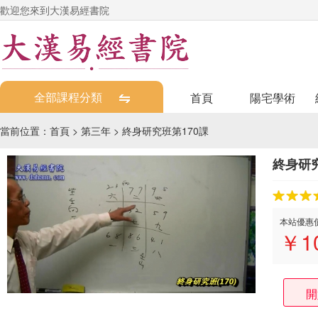
歡迎您來到大漢易經書院
全部課程分類
首頁
陽宅學術
當前位置：
首頁
>
第三年
>
終身研究班第170課
終身研究
本站優惠
￥
1
開