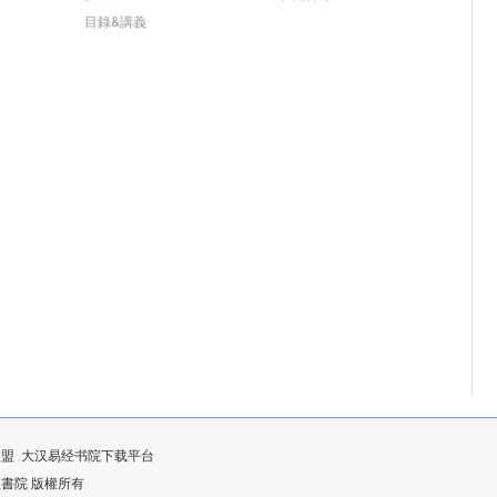
目錄&講義
联盟
大汉易经书院下载平台
漢易經書院 版權所有