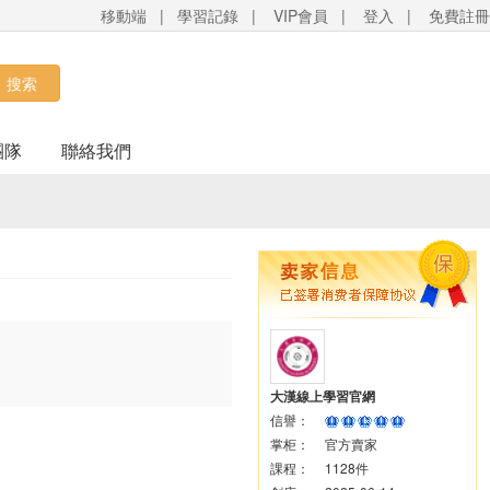
移動端
|
學習記錄
|
VIP會員
|
登入
|
免費註冊
搜索
團隊
聯絡我們
大漢線上學習官網
信譽：
掌柜：
官方賣家
課程：
1128件