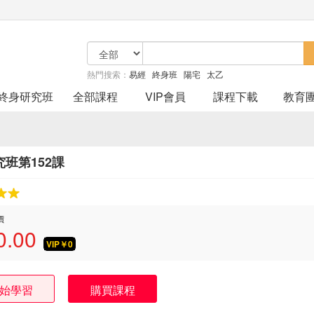
熱門搜索：
易經
終身班
陽宅
太乙
終身研究班
全部課程
VIP會員
課程下載
教育
班第152課
價
0.00
VIP￥
0
始學習
購買課程