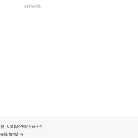
目錄&講義
联盟
大汉易经书院下载平台
漢易經書院 版權所有