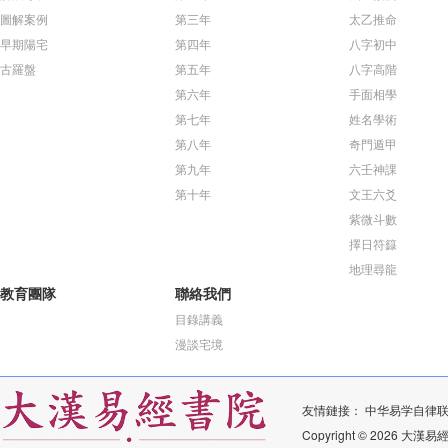
圖解案例
第三年
太乙推命
早期陽宅
第四年
八字初中
古羅盤
第五年
八字高階
第六年
手面相學
第七年
姓名學術
第八年
奇門遁甲
第九年
六壬神課
第十年
文王六爻
紫微斗數
擇日符籙
地理尋龍
教育團隊
聯絡我們
目錄講義
漫談宅境
友情鏈接：
中华易学自律
Copyright © 2026 大