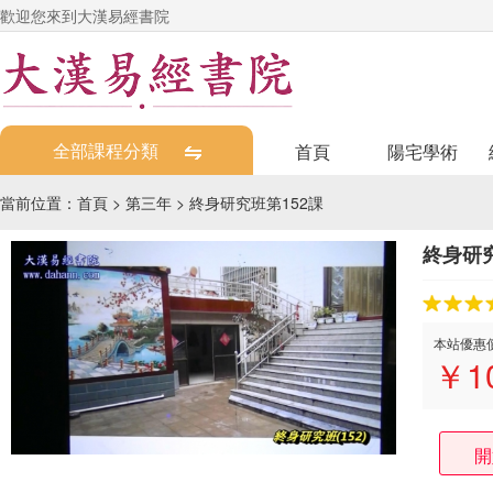
歡迎您來到大漢易經書院
全部課程分類
首頁
陽宅學術
當前位置：
首頁
>
第三年
>
終身研究班第152課
終身研究
本站優惠
￥
1
開