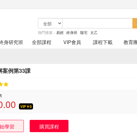
熱門搜索：
易經
終身班
陽宅
太乙
終身研究班
全部課程
VIP會員
課程下載
教育
解案例第33課
價
0.00
VIP￥
0
始學習
購買課程