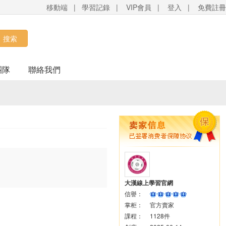
移動端
|
學習記錄
|
VIP會員
|
登入
|
免費註冊
搜索
團隊
聯絡我們
大漢線上學習官網
信譽：
掌柜：
官方賣家
課程：
1128件