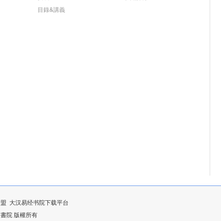
目錄&講義
联盟
大汉易经书院下载平台
漢易經書院 版權所有