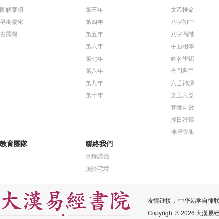
圖解案例
第三年
太乙推命
早期陽宅
第四年
八字初中
古羅盤
第五年
八字高階
第六年
手面相學
第七年
姓名學術
第八年
奇門遁甲
第九年
六壬神課
第十年
文王六爻
紫微斗數
擇日符籙
地理尋龍
教育團隊
聯絡我們
目錄講義
漫談宅境
友情鏈接：
中华易学自律
Copyright © 2026 大