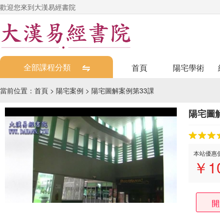
歡迎您來到大漢易經書院
全部課程分類
首頁
陽宅學術
當前位置：
首頁
>
陽宅案例
>
陽宅圖解案例第33課
陽宅圖
本站優惠
￥
1
開