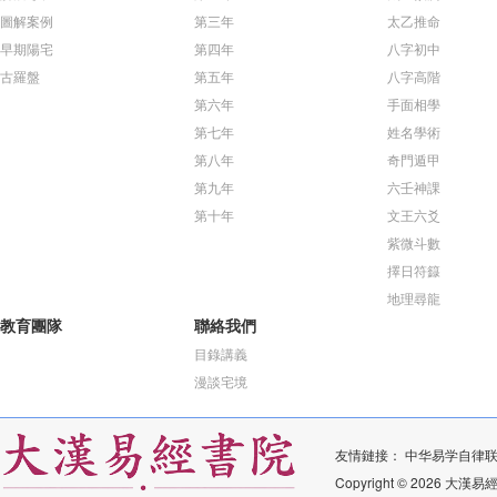
圖解案例
第三年
太乙推命
早期陽宅
第四年
八字初中
古羅盤
第五年
八字高階
第六年
手面相學
第七年
姓名學術
第八年
奇門遁甲
第九年
六壬神課
第十年
文王六爻
紫微斗數
擇日符籙
地理尋龍
教育團隊
聯絡我們
目錄講義
漫談宅境
友情鏈接：
中华易学自律
Copyright © 2026 大