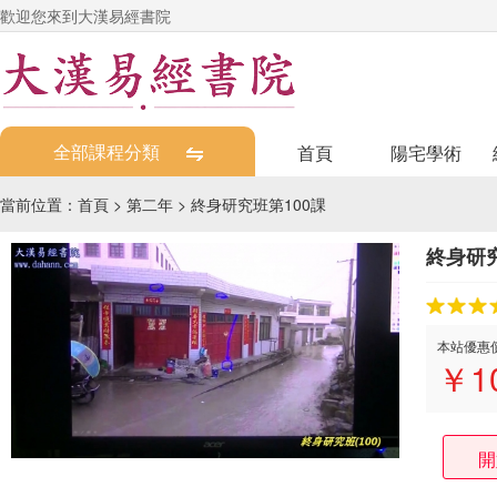
歡迎您來到大漢易經書院
全部課程分類
首頁
陽宅學術
當前位置：
首頁
>
第二年
>
終身研究班第100課
終身研究
本站優惠
￥
1
開