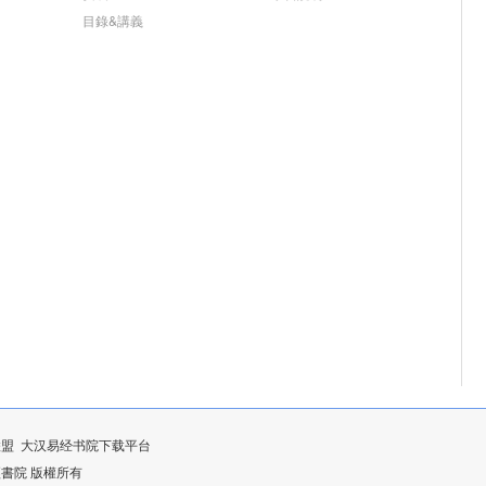
目錄&講義
联盟
大汉易经书院下载平台
漢易經書院 版權所有