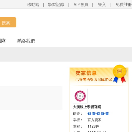
移動端
|
學習記錄
|
VIP會員
|
登入
|
免費註冊
搜索
團隊
聯絡我們
大漢線上學習官網
信譽：
掌柜：
官方賣家
課程：
1128件