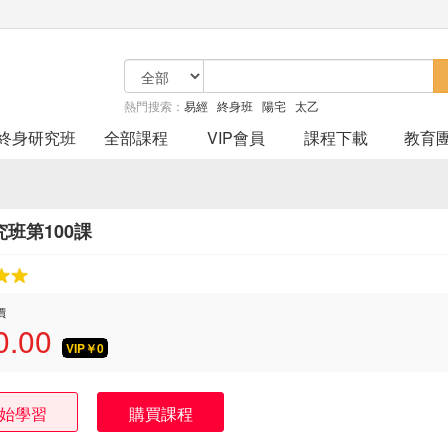
熱門搜索：
易經
終身班
陽宅
太乙
終身研究班
全部課程
VIP會員
課程下載
教育
班第100課
價
0.00
VIP￥
0
始學習
購買課程