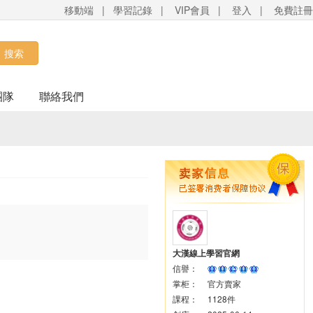
移動端
|
學習記錄
|
VIP會員
|
登入
|
免費註冊
搜索
團隊
聯絡我們
大漢線上學習官網
信譽：
掌柜：
官方賣家
課程：
1128件