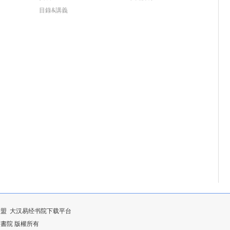
目錄&講義
联盟
大汉易经书院下载平台
漢易經書院 版權所有