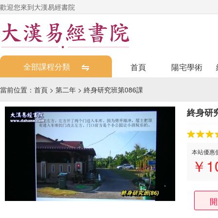
歡迎您來到大漢易經書院
全部課程分類
首頁
陽宅學術
當前位置：
首頁
>
第二年
>
終身研究班第086課
終身研究
本站優惠
￥
1
開