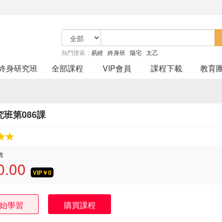
熱門搜索：
易經
終身班
陽宅
太乙
終身研究班
全部課程
VIP會員
課程下載
教育
班第086課
價
0.00
VIP￥
0
始學習
購買課程