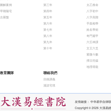
圖解案例
第三年
太乙推命
早期陽宅
第四年
八字初中
古羅盤
第五年
八字高階
第六年
手面相學
第七年
姓名學術
第八年
奇門遁甲
第九年
六壬神課
第十年
文王六爻
紫微斗數
擇日符籙
地理尋龍
教育團隊
聯絡我們
目錄講義
漫談宅境
友情鏈接：
中华易学自律
Copyright © 2026 大