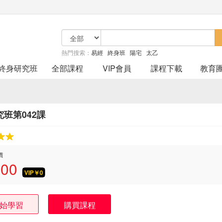
熱門搜索：
易經
終身班
陽宅
太乙
終身研究班
全部課程
VIP會員
課程下載
教育
班第042課
價
.00
VIP￥
0
始學習
購買課程