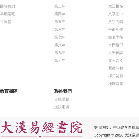
圖解案例
第三年
太乙推命
早期陽宅
第四年
八字初中
古羅盤
第五年
八字高階
第六年
手面相學
第七年
姓名學術
第八年
奇門遁甲
第九年
六壬神課
第十年
文王六爻
紫微斗數
擇日符籙
地理尋龍
教育團隊
聯絡我們
目錄講義
漫談宅境
友情鏈接：
中华易学自律
Copyright © 2026 大