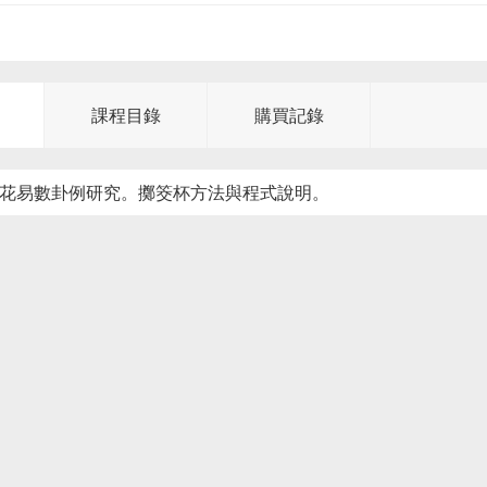
課程目錄
購買記錄
梅花易數卦例研究。擲筊杯方法與程式說明。