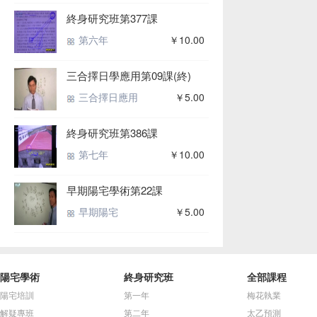
終身研究班第377課
第六年
￥10.00
三合擇日學應用第09課(終)
三合擇日應用
￥5.00
終身研究班第386課
第七年
￥10.00
早期陽宅學術第22課
早期陽宅
￥5.00
陽宅學術
終身研究班
全部課程
陽宅培訓
第一年
梅花執業
解疑專班
第二年
太乙預測