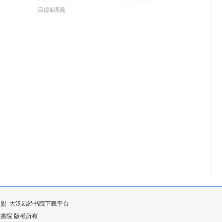
目錄&講義
联盟
大汉易经书院下载平台
漢易經書院 版權所有