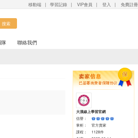
移動端
|
學習記錄
|
VIP會員
|
登入
|
免費註冊
搜索
團隊
聯絡我們
大漢線上學習官網
信譽：
掌柜：
官方賣家
課程：
1128件