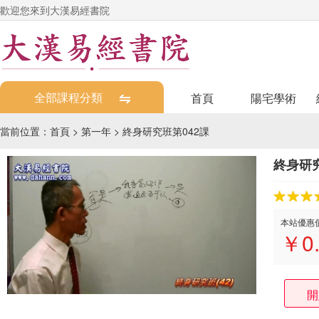
歡迎您來到大漢易經書院
全部課程分類
首頁
陽宅學術
當前位置：
首頁
>
第一年
>
終身研究班第042課
終身研究
本站優惠
￥
0
開