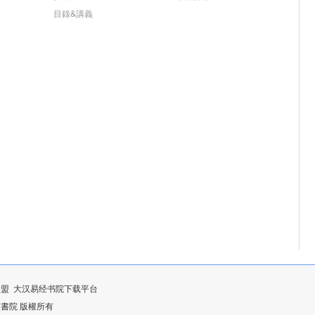
目錄&講義
联盟
大汉易经书院下载平台
漢易經書院 版權所有