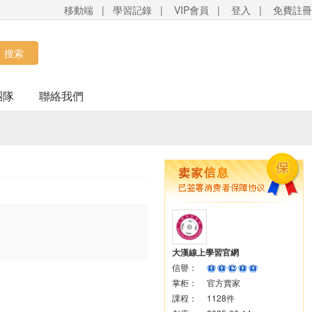
移動端
|
學習記錄
|
VIP會員
|
登入
|
免費註冊
搜索
團隊
聯絡我們
大漢線上學習官網
信譽：
掌柜：
官方賣家
課程：
1128件