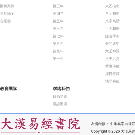
圖解案例
第三年
太乙推命
早期陽宅
第四年
八字初中
古羅盤
第五年
八字高階
第六年
手面相學
第七年
姓名學術
第八年
奇門遁甲
第九年
六壬神課
第十年
文王六爻
紫微斗數
擇日符籙
地理尋龍
教育團隊
聯絡我們
目錄講義
漫談宅境
友情鏈接：
中华易学自律
Copyright © 2026 大