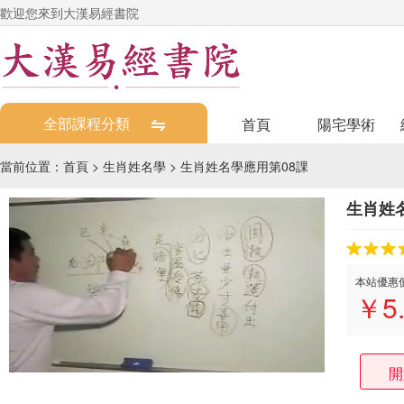
歡迎您來到大漢易經書院
全部課程分類
首頁
陽宅學術
當前位置：
首頁
>
生肖姓名學
>
生肖姓名學應用第08課
生肖姓
本站優惠
￥
5
開