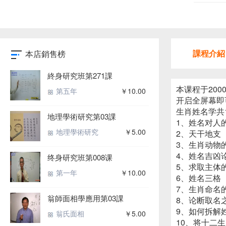
課程介紹
本店銷售榜
終身研究班第271課
本课程于20
第五年
￥10.00
开启全屏幕即
生肖姓名学共
地理學術研究第03課
1、姓名对人
地理學術研究
￥5.00
2、天干地支
3、生肖动物
4、姓名吉凶
终身研究班第008课
5、求取主体
第一年
￥10.00
6、姓名三格
7、生肖命名
翁師面相學應用第03課
8、论断取名
9、如何拆解
翁氏面相
￥5.00
10、将十二