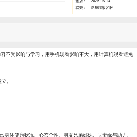
創店：
2025-06-14
聯繫：
點擊聯繫客服
但声音内容不受影响与学习，用手机观看影响不大，用计算机观看避免
建立。
自己身体健康状况、心态个性、朋友兄弟姊妹、夫妻缘与助力、