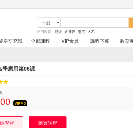
熱門搜索：
易經
終身班
陽宅
太乙
終身研究班
全部課程
VIP會員
課程下載
教育
名學應用第08課
價
.00
VIP￥
0
始學習
購買課程