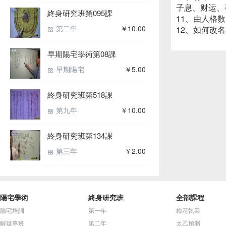
子息、财运、
終身研究班第095課
11、由人格
第二年
￥10.00
12、如何改
早期陽宅學術第08課
早期陽宅
￥5.00
終身研究班第518課
第九年
￥10.00
終身研究班第134課
第三年
￥2.00
陽宅學術
終身研究班
全部課程
陽宅培訓
第一年
梅花執業
解疑專班
第二年
太乙預測