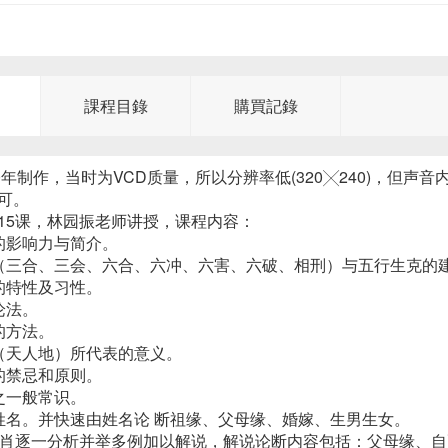
課程目錄
購買記錄
00年制作，当时为VCD质量，所以分辨率低(320╳240)，
可。
15课，林园振老师讲授，课程内容：
的影响力与简介。
（三合、三会、六合、六冲、六害、六破、相刑）与五行生克的
的特性及习性。
论法。
的方法。
（天人地）所代表的意义。
的禁忌和原则。
之一般常识。
姓名。并快速由姓名论 断祖缘、父母缘、婚嫁、生男生女。
生肖逐一分析并举多例加以解说，解说论断内容包括：父母缘、