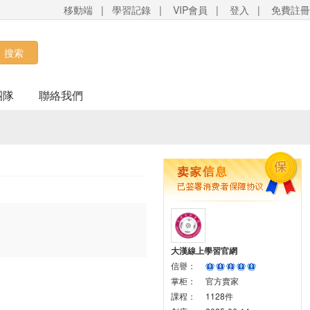
移動端
|
學習記錄
|
VIP會員
|
登入
|
免費註冊
搜索
團隊
聯絡我們
大漢線上學習官網
信譽：
掌柜：
官方賣家
課程：
1128件