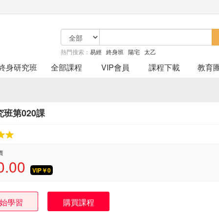
熱門搜索：
易經
終身班
陽宅
太乙
終身研究班
全部課程
VIP會員
課程下載
教育
班第020課
價
0.00
VIP￥
0
始學習
購買課程