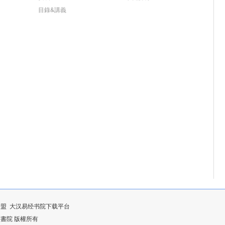
目錄&講義
联盟
大汉易经书院下载平台
漢易經書院 版權所有