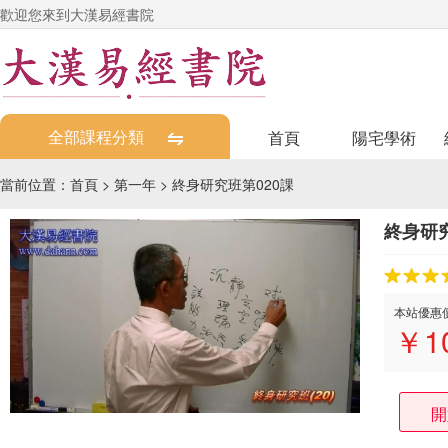
歡迎您來到大漢易經書院
全部課程分類
首頁
陽宅學術
當前位置：
首頁
>
第一年
>
終身研究班第020課
終身研究
本站優惠
￥
1
開