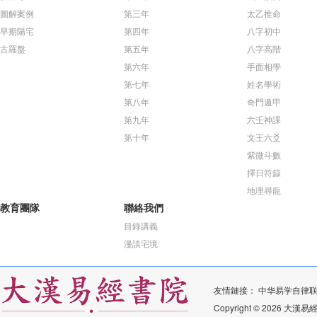
圖解案例
第三年
太乙推命
早期陽宅
第四年
八字初中
古羅盤
第五年
八字高階
第六年
手面相學
第七年
姓名學術
第八年
奇門遁甲
第九年
六壬神課
第十年
文王六爻
紫微斗數
擇日符籙
地理尋龍
教育團隊
聯絡我們
目錄講義
漫談宅境
友情鏈接：
中华易学自律
Copyright © 2026 大