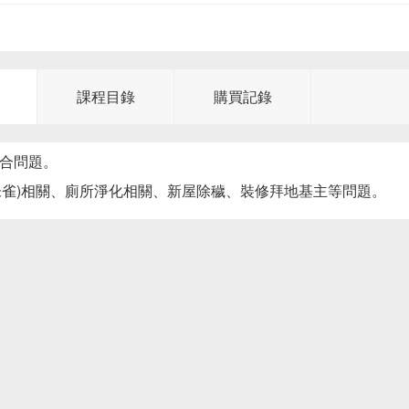
課程目錄
購買記錄
綜合問題。
朱雀)相關、廁所淨化相關、新屋除穢、裝修拜地基主等問題。