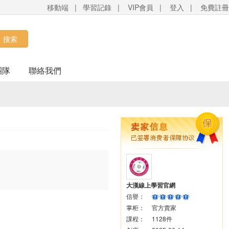
移動端
|
學習記錄
|
VIP會員
|
登入
|
免費註冊
搜索
團隊
聯絡我們
大漢線上學習官網
信譽：
掌柜：
官方賣家
課程：
1128件