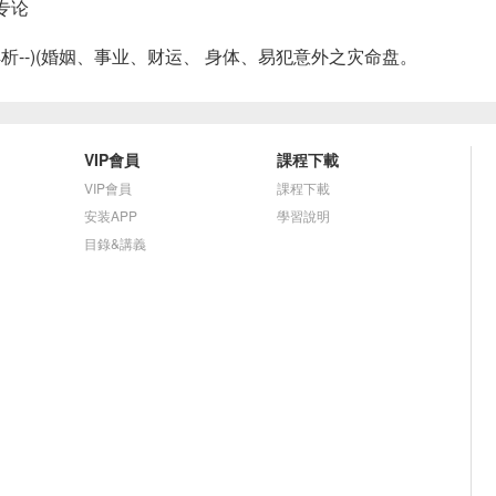
专论
析--)(婚姻、事业、财运、 身体、易犯意外之灾命盘。
VIP會員
課程下載
VIP會員
課程下載
安装APP
學習說明
目錄&講義