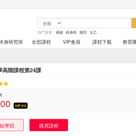
熱門搜索：
易經
終身班
陽宅
太乙
終身研究班
全部課程
VIP會員
課程下載
教育
學高階課程第24課
價
.00
VIP￥
0
始學習
購買課程