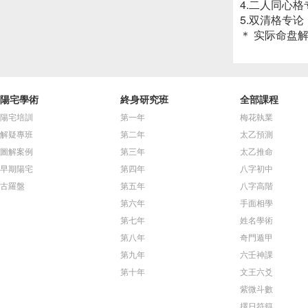
4.二人同心格
5.双清格专论
＊ 实际命盘解
陽宅學術
終身研究班
全部課程
陽宅培訓
第一年
梅花執業
解疑專班
第二年
太乙預測
圖解案例
第三年
太乙推命
早期陽宅
第四年
八字初中
古羅盤
第五年
八字高階
第六年
手面相學
第七年
姓名學術
第八年
奇門遁甲
第九年
六壬神課
第十年
文王六爻
紫微斗數
擇日符籙