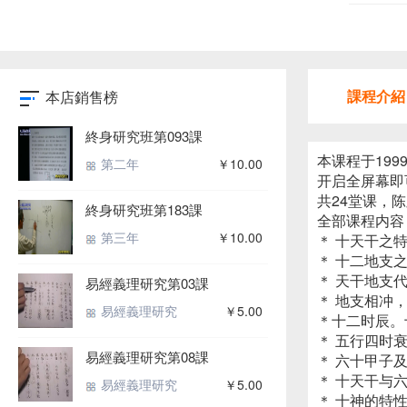
課程介紹
本店銷售榜
終身研究班第093課
本课程于19
第二年
￥10.00
开启全屏幕即
共24堂课，
終身研究班第183課
全部课程内容
第三年
￥10.00
＊ 十天干之
＊ 十二地支
＊ 天干地支
易經義理研究第03課
＊ 地支相冲
易經義理研究
￥5.00
＊十二时辰。
＊ 五行四时
易經義理研究第08課
＊ 六十甲子
＊ 十天干与
易經義理研究
￥5.00
＊ 十神的特