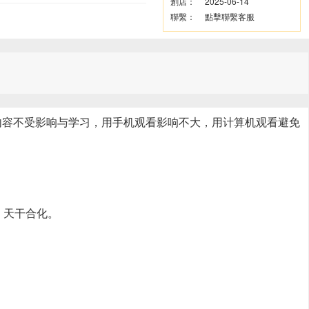
創店：
2025-06-14
聯繫：
點擊聯繫客服
但声音内容不受影响与学习，用手机观看影响不大，用计算机观看避免
 天干合化。