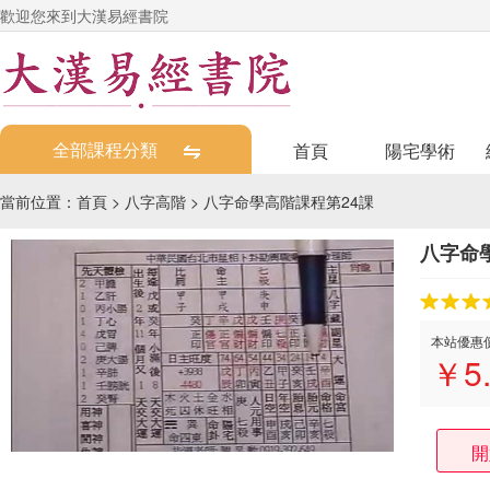
歡迎您來到大漢易經書院
全部課程分類
首頁
陽宅學術
當前位置：
首頁
>
八字高階
>
八字命學高階課程第24課
八字命
本站優惠
￥
5
開