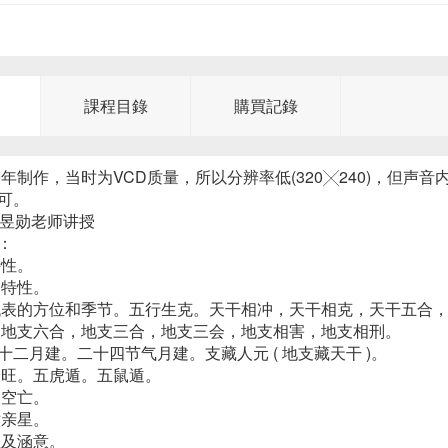
課程目錄
購買記錄
99年制作，当时为VCD质量，所以分辨率低(320╳240)，
可。
陈昱勋老师讲授
：
特性。
之特性。
代表的方位和季节。五行生克。天干相冲，天干相克，天干五合，
，地支六合，地支三合，地支三会，地支相害，地支相刑。
十二月建。二十四节气月建。支藏人元 ( 地支藏天干 )。
衰旺。五虎遁。五鼠遁。
及空亡。
六亲星。
性及涵意。