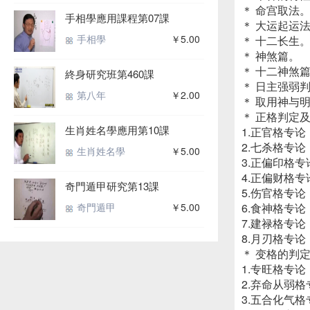
＊ 命宫取法
手相學應用課程第07課
＊ 大运起运
手相學
￥5.00
＊ 十二长生
＊ 神煞篇。
＊ 十二神煞
終身研究班第460課
＊ 日主强弱
第八年
￥2.00
＊ 取用神与
＊ 正格判定及
生肖姓名學應用第10課
1.正官格专论
2.七杀格专论
生肖姓名學
￥5.00
3.正偏印格专
4.正偏财格专
奇門遁甲研究第13課
5.伤官格专论
6.食神格专论
奇門遁甲
￥5.00
7.建禄格专论
8.月刃格专论
＊ 变格的判定
1.专旺格专论
2.弃命从弱格
3.五合化气格