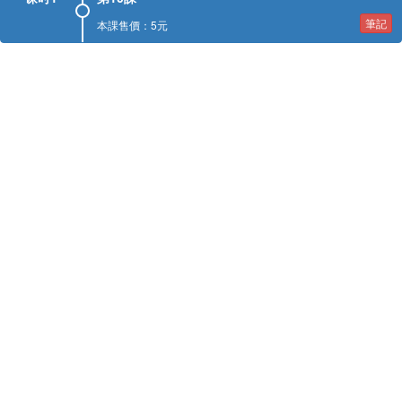
筆記
本課售價：5元