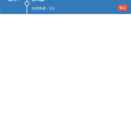
筆記
本課售價：5元