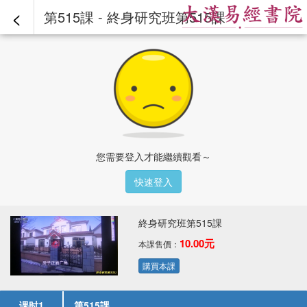
<
第515課 - 終身研究班第515課
您需要登入才能繼續觀看～
快速登入
終身研究班第515課
10.00元
本課售價：
購買本課
课时1
第515課