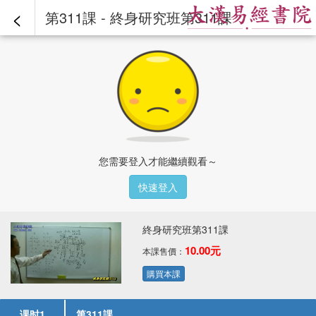
<
第311課 - 終身研究班第311課
您需要登入才能繼續觀看～
快速登入
終身研究班第311課
10.00元
本課售價：
購買本課
课时1
第311課