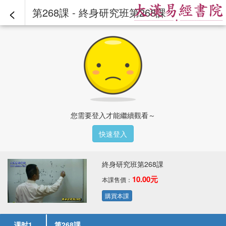
<
第268課 - 終身研究班第268課
您需要登入才能繼續觀看～
快速登入
終身研究班第268課
10.00元
本課售價：
購買本課
课时1
第268課